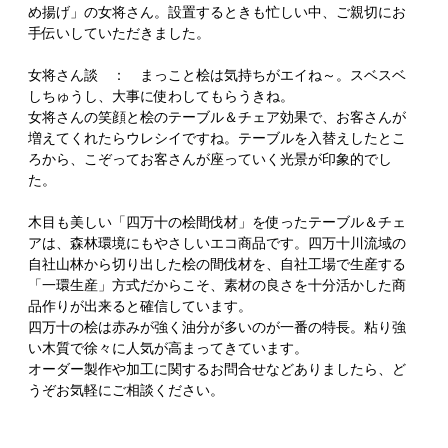
め揚げ」の女将さん。設置するときも忙しい中、ご親切にお
手伝いしていただきました。
女将さん談 ： まっこと桧は気持ちがエイね～。スベスベ
しちゅうし、大事に使わしてもらうきね。
女将さんの笑顔と桧のテーブル＆チェア効果で、お客さんが
増えてくれたらウレシイですね。テーブルを入替えしたとこ
ろから、こぞってお客さんが座っていく光景が印象的でし
た。
木目も美しい「四万十の桧間伐材」を使ったテーブル＆チェ
アは、森林環境にもやさしいエコ商品です。四万十川流域の
自社山林から切り出した桧の間伐材を、自社工場で生産する
「一環生産」方式だからこそ、素材の良さを十分活かした商
品作りが出来ると確信しています。
四万十の桧は赤みが強く油分が多いのが一番の特長。粘り強
い木質で徐々に人気が高まってきています。
オーダー製作や加工に関するお問合せなどありましたら、ど
うぞお気軽にご相談ください。