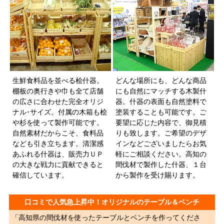
生鮮食料品を並べる桧什器。
どんな場所にも、どんな商品
棚板の奥行きや巾も全て店舗
にも自然にマッチする木製什
の広さに合わせた完全オリジ
器。什器の表面も自然塗料で
ナル･サイズ。付属の木箱も桧
塗装することも可能です。ご
や杉を使って製作可能です。
要望に応じた内容で、御見積
自然素材だからこそ、食料品
りも致します。ご希望のデザ
なども引き立ちます。清潔感
インなどございましたらお気
あふれる什器は、販売力ＵＰ
軽にご相談ください。高知の
の大きな戦力に貢献できると
間伐材で製作した什器、１台
確信しています。
から製作を受け賜ります。
口コミで人気急上昇中！オリジナルのテーブル＆ベンチ
「高知県の間伐材を使ったテーブルとベンチを作ってくださ