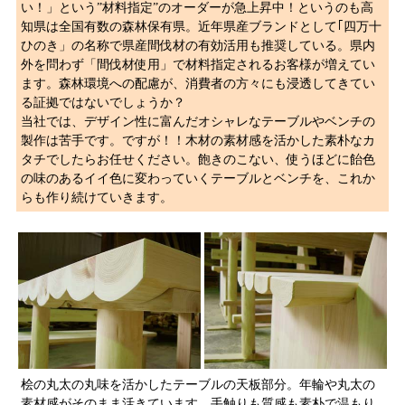
い！」という”材料指定”のオーダーが急上昇中！というのも高
知県は全国有数の森林保有県。近年県産ブランドとして｢四万十
ひのき」の名称で県産間伐材の有効活用も推奨している。県内
外を問わず「間伐材使用」で材料指定されるお客様が増えてい
ます。森林環境への配慮が、消費者の方々にも浸透してきてい
る証拠ではないでしょうか？
当社では、デザイン性に富んだオシャレなテーブルやベンチの
製作は苦手です。ですが！！木材の素材感を活かした素朴なカ
タチでしたらお任せください。飽きのこない、使うほどに飴色
の味のあるイイ色に変わっていくテーブルとベンチを、これか
らも作り続けていきます。
桧の丸太の丸味を活かしたテーブルの天板部分。年輪や丸太の
素材感がそのまま活きています。手触りも質感も素朴で温もり