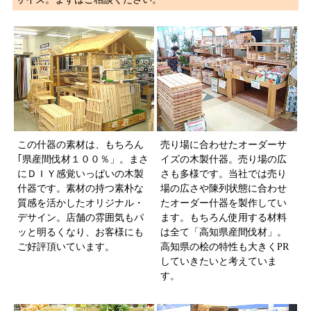
この什器の素材は、もちろん
売り場に合わせたオーダーサ
｢県産間伐材１００％」。まさ
イズの木製什器。売り場の広
にＤＩＹ感覚いっぱいの木製
さも多様です。当社では売り
什器です。素材の持つ素朴な
場の広さや陳列状態に合わせ
質感を活かしたオリジナル・
たオーダー什器を製作してい
デサイン。店舗の雰囲気もパ
ます。もちろん使用する材料
ッと明るくなり、お客様にも
は全て「高知県産間伐材」。
ご好評頂いています。
高知県の桧の特性も大きくPR
していきたいと考えていま
す。