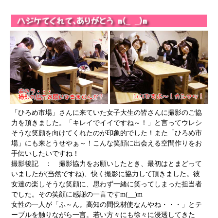
「ひろめ市場」さんに来ていた女子大生の皆さんに撮影のご協
力を頂きました。「キレイでイイですね～！」と言ってウレシ
そうな笑顔を向けてくれたのが印象的でした！また「ひろめ市
場」にも来とうせやぁ～！こんな笑顔に出会える空間作りをお
手伝いしたいですね！
撮影後記 ： 撮影協力をお願いしたとき、最初はとまどって
いましたが(当然ですね)、快く撮影に協力して頂きました。彼
女達の楽しそうな笑顔に、思わず一緒に笑ってしまった担当者
でした。その笑顔に感謝の一言ですm(__)m
女性の一人が「ふ～ん。高知の間伐材使なんやね・・・」とテ
ーブルを触りながら一言。若い方々にも徐々に浸透してきた