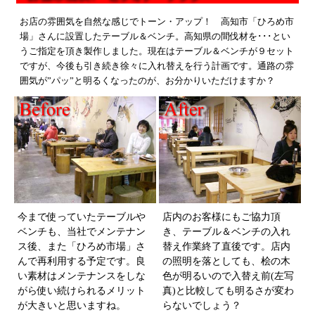
お店の雰囲気を自然な感じでトーン・アップ！ 高知市「ひろめ市
場」さんに設置したテーブル＆ベンチ。高知県の間伐材を･･･とい
うご指定を頂き製作しました。現在はテーブル＆ベンチが９セット
ですが、今後も引き続き徐々に入れ替えを行う計画です。通路の雰
囲気が”パッ”と明るくなったのが、お分かりいただけますか？
今まで使っていたテーブルや
店内のお客様にもご協力頂
ベンチも、当社でメンテナン
き、テーブル＆ベンチの入れ
ス後、また「ひろめ市場」さ
替え作業終了直後です。店内
んで再利用する予定です。良
の照明を落としても、桧の木
い素材はメンテナンスをしな
色が明るいので入替え前(左写
がら使い続けられるメリット
真)と比較しても明るさが変わ
が大きいと思いますね。
らないでしょう？