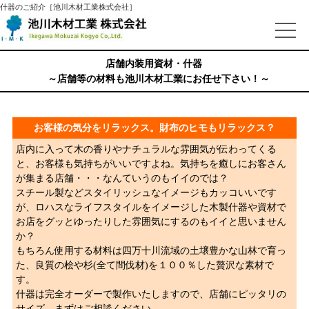
什器のご紹介［池川木材工業株式会社］
店舗内装用資材・什器
～店舗等の材料も池川木材工業にお任せ下さい！～
お客様の気分をリラックス。財布のヒモもリラックス？
店内に入って木の香りやナチュラルな雰囲気が伝わってくる
と、お客様も気持ちがいいですよね。気持ちを癒しにお客さん
が集まる店舗・・・なんていうのもイイのでは？
スチール製などスタイリッシュなイメージもカッコいいです
が、ロハスなライフスタイルをイメージした木製什器や資材で
お店をグッとゆったりした雰囲気にするのもイイと思いません
か？
もちろん使用する材料は四万十川流域の土壌豊かな山林で育っ
た、良質の桧や杉(全て間伐材)を１００％した贅沢な素材で
す。
什器は完全オーダーで製作いたしますので、店舗にピッタリの
サイズ。まずはご相談ください。